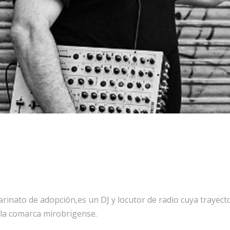
arinato de adopción,es un DJ y locutor de radio cuya trayec
e la comarca mirobrigense.