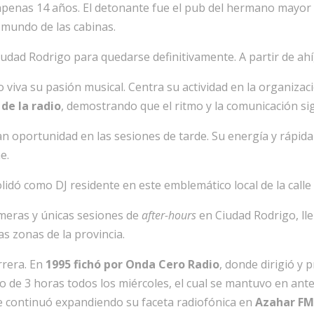
enas 14 años. El detonante fue el pub del hermano mayor d
 mundo de las cabinas.
udad Rodrigo para quedarse definitivamente. A partir de ahí
viva su pasión musical. Centra su actividad en la organiza
de la radio
, demostrando que el ritmo y la comunicación s
 oportunidad en las sesiones de tarde. Su energía y rápida 
e.
idó como DJ residente en este emblemático local de la calle
imeras y únicas sesiones de
after-hours
en Ciudad Rodrigo, ll
as zonas de la provincia.
arrera. En
1995 fichó por Onda Cero Radio
, donde dirigió y
o de 3 horas todos los miércoles, el cual se mantuvo en ant
 continuó expandiendo su faceta radiofónica en
Azahar F