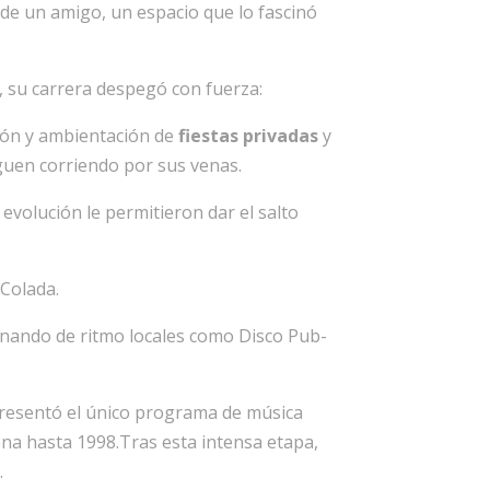
e un amigo, un espacio que lo fascinó
, su carrera despegó con fuerza:
ción y ambientación de
fiestas privadas
y
iguen corriendo por sus venas.
evolución le permitieron dar el salto
 Colada.
enando de ritmo locales como Disco Pub-
 presentó el único programa de música
ena hasta 1998.Tras esta intensa etapa,
M
.